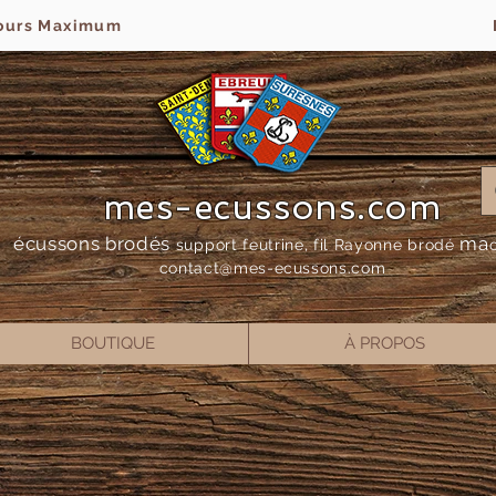
jours Maximum
mes-ecussons.com
écussons brodés
ma
support feutrine, fil Rayonne bro
dé
contact@mes-
ecussons.com
BOUTIQUE
À PROPOS