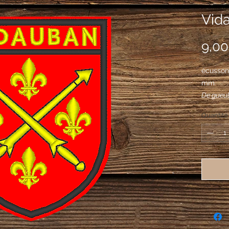
Vid
9,00
écusson
mm
De gueul
passées e
Quantité
cantonné