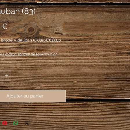
auban (83)
Prix
 €
 brodé Vidauban (83550), 62X80
es à deux lances de tournoi d'or
n sautoir, les pointes vers le chef,
*
es de quatre fleurs de lys du même.
Ajouter au panier