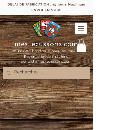
DELAI DE FABRICATION : 15 jours Maximum
ENVOI EN SUIVI
mes-ecussons.com
écussons brodés
support feutrine, fil
ma
Rayonne bro
dé
chine
contact@mes-
ecussons.com