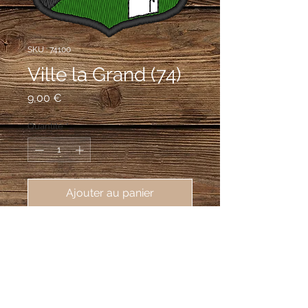
SKU : 74100
Ville la Grand (74)
Prix
9,00 €
Quantité
*
Ajouter au panier
écusson brodé de Ville La Grand
(74100), 62X80 mm
Taillé : au premier de gueules à la croix
d'argent, au second de sinople à la
colonne d'argent mouvant de la pointe