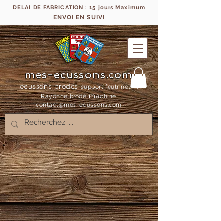
DELAI DE FABRICATION : 15 jours Maximum
ENVOI EN SUIVI
mes-ecussons.com
écussons brodés
support feutrine, fil
ma
Rayonne bro
dé
chine
contact@mes-
ecussons.com