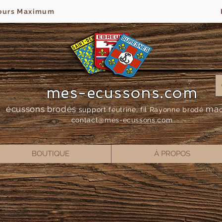
jours Maximum
mes-ecussons.com
écussons brodés
ma
support feutrine, fil Rayonne bro
dé
contact@mes-
ecussons.com
BOUTIQUE
À PROPOS