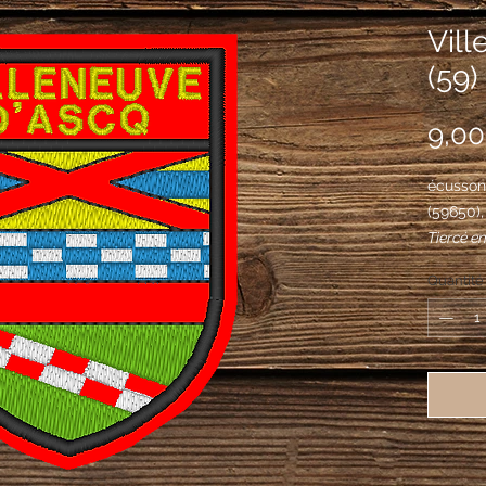
Vill
(59)
9,00
écusson
(59650)
Tiercé en
et au sa
Quantité
au 2e co
de trois 
sinople 
gueules 