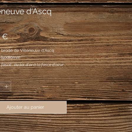
eneuve d'Ascq
Prix
 €
 brodé de Villeneuve d'Ascq 
, 62X80mm
 fasce : au 1er d'or à la fasce d'azur
utoir de gueules brochant sur le tout,
*
upé au I échiqueté d'argent et d'azur
tires et au II de gueules, au 3e de
à la bande échiquetée d'argent et de
de deux tires.
Ajouter au panier