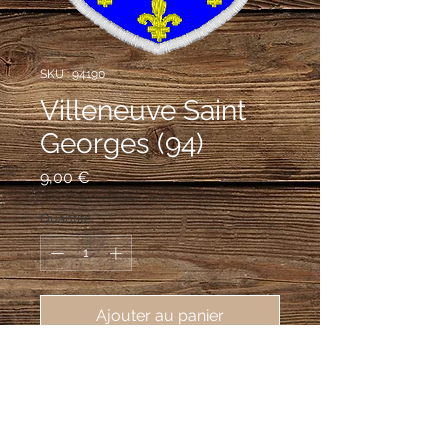
SKU : 94190
Villeneuve Saint
Georges (94)
Prix
9,00 €
Quantité
*
Ajouter au panier
écusson brodé ville de Villeneuve 
Saint Georges (94190), 62X80 mm
D'azur au Saint Georges contourné
terrassant le dragon, le tout d'argent,