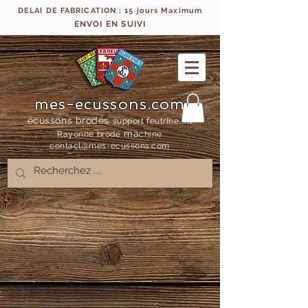
DELAI DE FABRICATION : 15 jours Maximum
ENVOI EN SUIVI
mes-ecussons.com
écussons brodés
support feutrine, fil
ma
Rayonne bro
dé
chine
contact@mes-
ecussons.com