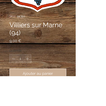
SKU : 94350
Villiers sur Marne
(94)
Prix
9,00 €
Quantité
*
Ajouter au panier
écusson brodé ville de Villiers sur 
Marne (94350), 62X80mm
d'argent, au chevron de gueules
accompagné de trois grappes de raisin