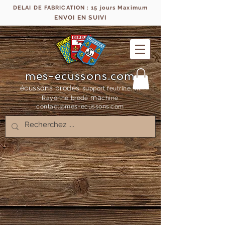
DELAI DE FABRICATION : 15 jours Maximum
ENVOI EN SUIVI
mes-ecussons.com
écussons brodés
support feutrine, fil
ma
Rayonne bro
dé
chine
contact@mes-
ecussons.com