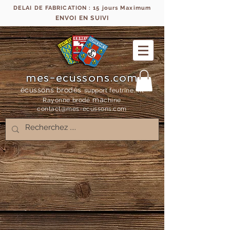
DELAI DE FABRICATION : 15 jours Maximum
ENVOI EN SUIVI
mes-ecussons.com
écussons brodés
support feutrine, fil
ma
Rayonne bro
dé
chine
contact@mes-
ecussons.com