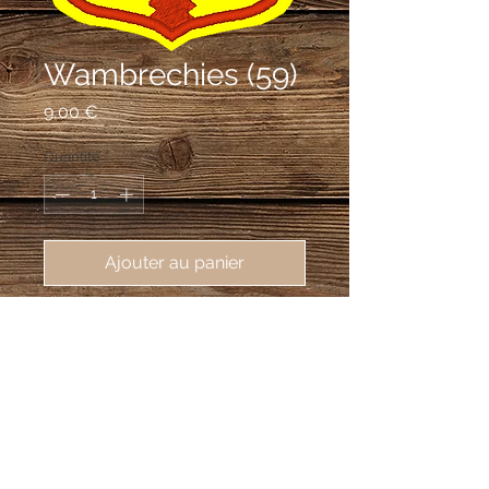
Wambrechies (59)
Prix
9,00 €
Quantité
*
Ajouter au panier
écusson brodé de Wambrechies 
(59118), 62X80mm
D'or, à la croix engrêlée de gueules.
Fabrication à la pièce d'écussons brodés