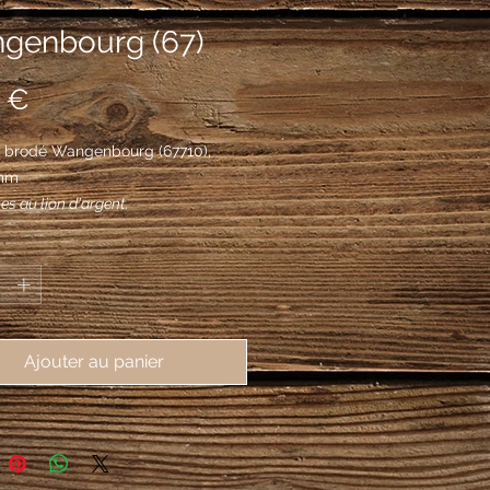
genbourg (67)
Prix
 €
 brodé Wangenbourg (67710),
mm
es au lion d'argent.
*
Ajouter au panier