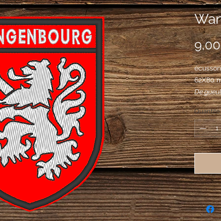
Wan
9,00
écusson
62X80 
De gueul
Quantité