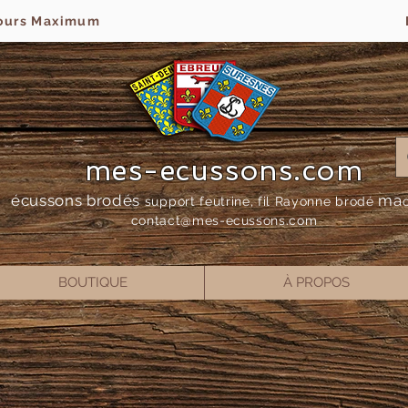
jours Maximum
mes-ecussons.com
écussons brodés
ma
support feutrine, fil Rayonne bro
dé
contact@mes-
ecussons.com
BOUTIQUE
À PROPOS