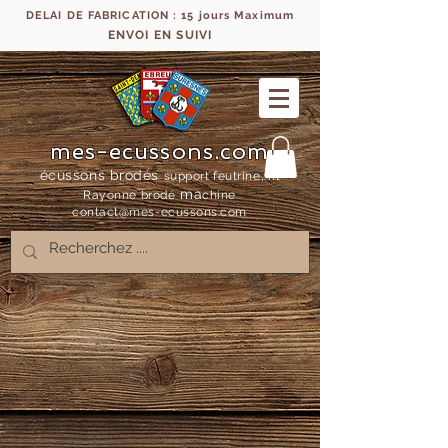
DELAI DE FABRICATION : 15 jours Maximum
ENVOI EN SUIVI
mes-ecussons.com
écussons brodés
support feutrine, fil
ma
Rayonne bro
dé
chine
contact@mes-
ecussons.com