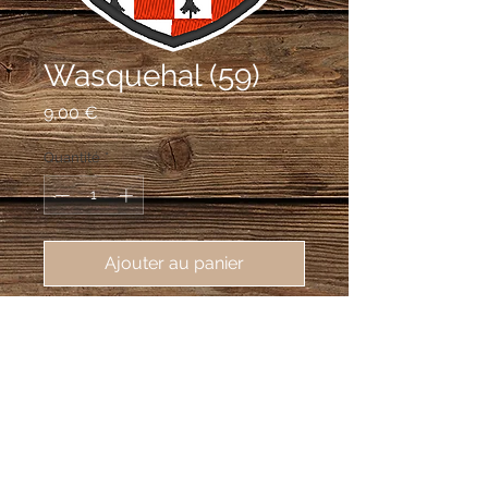
Wasquehal (59)
Prix
9,00 €
Quantité
*
Ajouter au panier
écusson brodé de Wasquehal 
(59290), 62X80mm
Échiqueté d'hermine et de gueules.