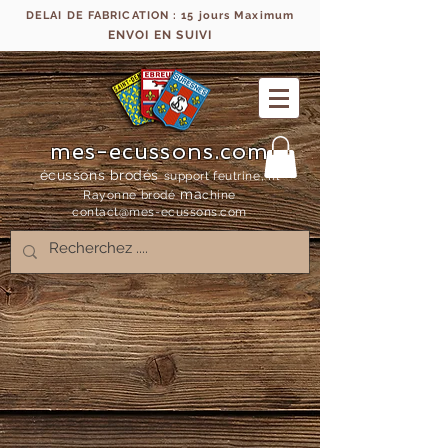
DELAI DE FABRICATION : 15 jours Maximum
ENVOI EN SUIVI
mes-ecussons.com
écussons brodés
support feutrine, fil
ma
Rayonne bro
dé
chine
contact@mes-
ecussons.com