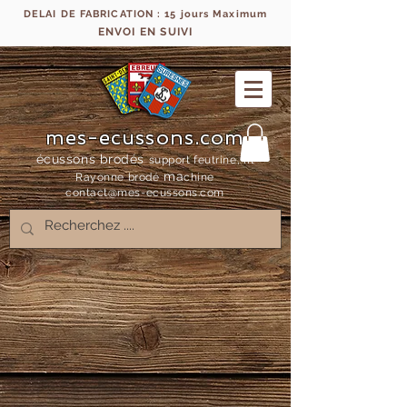
DELAI DE FABRICATION : 15 jours Maximum
ENVOI EN SUIVI
mes-ecussons.com
écussons brodés
support feutrine, fil
ma
Rayonne bro
dé
chine
contact@mes-
ecussons.com